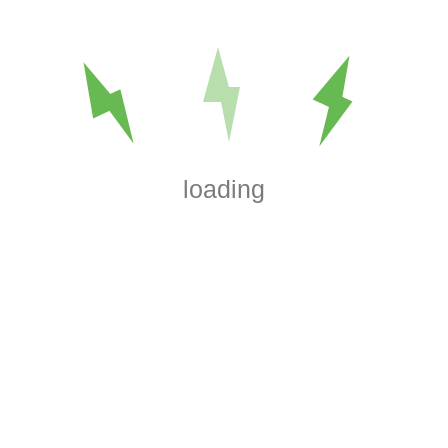
settore produttivo, assicurando massima efficienza e affida
Inoltre, siamo all’avanguardia nell’installazione di
soluzion
combustibile
. Utilizziamo il sistema
Advance Easy Movi
gestione pneumatica del caricamento di caldaie, stufe e b
efficiente sia per l’uso domestico che in ambito industriale
loading
Con Tecnoelettra, hai un unico punto di riferimento per ogn
Impianti elettrici civili in Canavese
Impianti elettrici industriali in provincia di Torino
Impianti alimentazione caldaie
Contattaci e fissa un appuntamento per il tuo nuovo Im